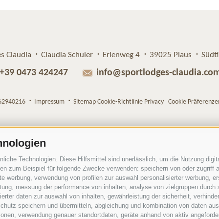
s Claudia
Claudia Schuler
Erlenweg 4
39025 Plaus
Südti
+39 0473 424247
info@sportlodges-claudia.co
62940216
Impressum
Sitemap
Cookie-Richtlinie
Privacy
Cookie Präferenze
hnologien
che Technologien. Diese Hilfsmittel sind unerlässlich, um die Nutzung digita
n zum Beispiel für folgende Zwecke verwenden: speichern von oder zugriff a
rte werbung, verwendung von profilen zur auswahl personalisierter werbung, er
istung, messung der performance von inhalten, analyse von zielgruppen durch
rter daten zur auswahl von inhalten, gewährleistung der sicherheit, verhind
chutz speichern und übermitteln, abgleichung und kombination von daten aus 
ionen, verwendung genauer standortdaten, geräte anhand von aktiv angeforderte