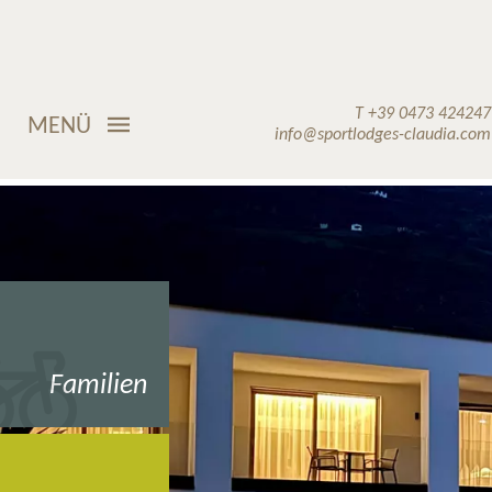
T +39 0473 424247
MENÜ
info@sportlodges-claudia.com
Familien