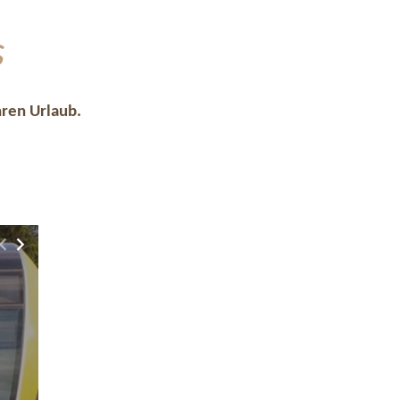
s
hren Urlaub.