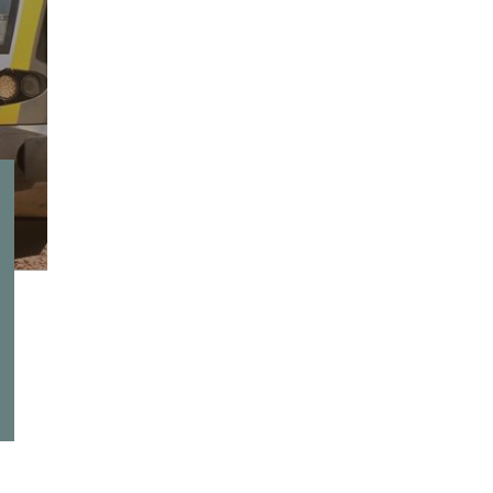
Unsere Angebot
Törggelezeit
05.10.2026 - 01.11.2026
auf Anfrage
alle Angebote
DETAILS