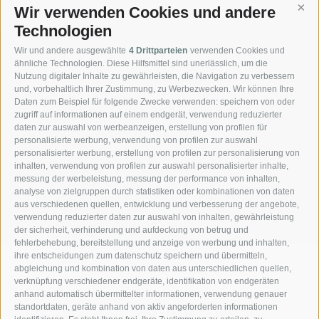
Wir verwenden Cookies und andere
Cont
Technologien
Wir und andere ausgewählte
4 Drittparteien
verwenden Cookies und
Schnellanfrage
ähnliche Technologien. Diese Hilfsmittel sind unerlässlich, um die
Nutzung digitaler Inhalte zu gewährleisten, die Navigation zu verbessern
und, vorbehaltlich Ihrer Zustimmung, zu Werbezwecken. Wir können Ihre
Daten zum Beispiel für folgende Zwecke verwenden: speichern von oder
zugriff auf informationen auf einem endgerät, verwendung reduzierter
daten zur auswahl von werbeanzeigen, erstellung von profilen für
personalisierte werbung, verwendung von profilen zur auswahl
personalisierter werbung, erstellung von profilen zur personalisierung von
inhalten, verwendung von profilen zur auswahl personalisierter inhalte,
messung der werbeleistung, messung der performance von inhalten,
analyse von zielgruppen durch statistiken oder kombinationen von daten
WEITER
aus verschiedenen quellen, entwicklung und verbesserung der angebote,
verwendung reduzierter daten zur auswahl von inhalten, gewährleistung
der sicherheit, verhinderung und aufdeckung von betrug und
fehlerbehebung, bereitstellung und anzeige von werbung und inhalten,
ihre entscheidungen zum datenschutz speichern und übermitteln,
abgleichung und kombination von daten aus unterschiedlichen quellen,
verknüpfung verschiedener endgeräte, identifikation von endgeräten
anhand automatisch übermittelter informationen, verwendung genauer
standortdaten, geräte anhand von aktiv angeforderten informationen